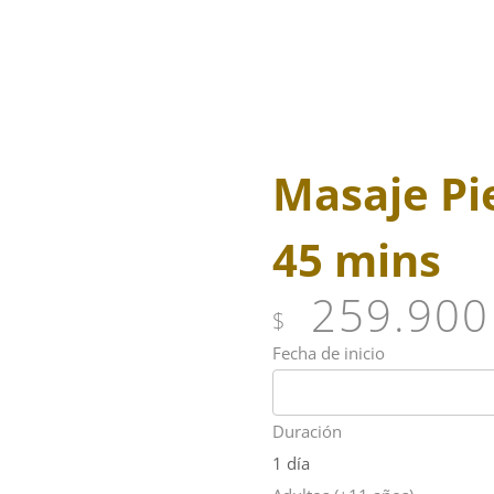
Masaje Pi
s
45 mins
259.900
$
Fecha de inicio
Duración
1 día