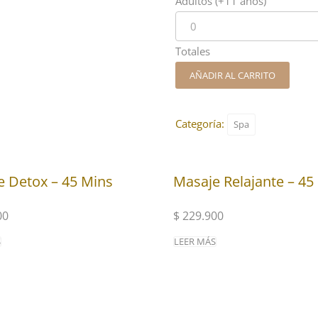
Adultos (+11 años)
Totales
AÑADIR AL CARRITO
Categoría:
Spa
e Detox – 45 Mins
Masaje Relajante – 45
00
$
229.900
S
LEER MÁS