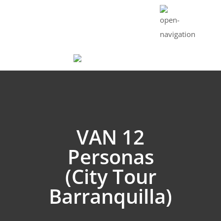
CART : 0 ITEMS -
$
0
VAN 12
Personas
(City Tour
Barranquilla)