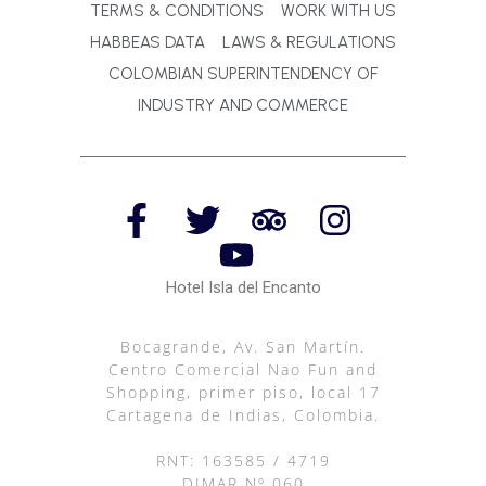
TERMS & CONDITIONS
WORK WITH US
HABBEAS DATA
LAWS & REGULATIONS
COLOMBIAN SUPERINTENDENCY OF
INDUSTRY AND COMMERCE
Hotel Isla del Encanto
Bocagrande, Av. San Martín.
Centro Comercial Nao Fun and
Shopping, primer piso, local 17
Cartagena de Indias, Colombia.
RNT: 163585 / 4719
DIMAR Nº 060