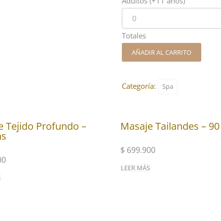
Adultos (+11 años)
Totales
AÑADIR AL CARRITO
Categoría:
Spa
 Tejido Profundo –
Masaje Tailandes – 90
ns
$
699.900
00
LEER MÁS
S